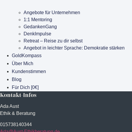
Angebote für Unternehmen
1:1 Mentoring
GedankenGang
DenkImpulse
Retreat – Reise zu dir selbst
Angebot in leichter Sprache: Demokratie stärken
GoldKompass
Über Mich
Kundenstimmen
Blog
Für Dich [0€]
Kontakt-Infos
Ada Aust
Ethik & Beratung
015738140344
Ada@Aust-Ethikberatung.de